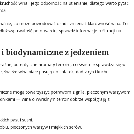
 kruchość wina i jego odporność na utlenianie, dlatego warto pytać
nta.
inimalnie, co może powodować osad i zmieniać klarowność wina. To
i dłuższą trwałość po otwarciu, sprawdź informacje o filtracji na
 i biodynamiczne z jedzeniem
raźne, autentyczne aromaty terroiru, co świetnie sprawdza się w
świeże wina białe pasują do sałatek, dań z ryb i kuchni
ynamiczne mogą towarzyszyć potrawom z grilla, pieczonym warzywom
adnikami — wina o wyraźnym terroir dobrze współgrają z
ich past i sushi.
biu, pieczonych warzyw i miękkich serów.