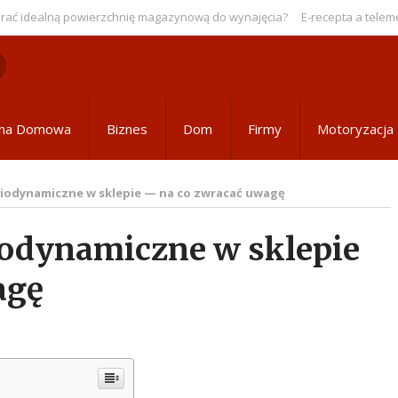
idealną powierzchnię magazynową do wynajęcia?
E-recepta a telemedyc
ona Domowa
Biznes
Dom
Firmy
Motoryzacja
biodynamiczne w sklepie — na co zwracać uwagę
iodynamiczne w sklepie
agę