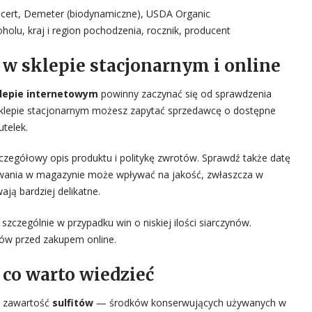
cocert, Demeter (biodynamiczne), USDA Organic
holu, kraj i region pochodzenia, rocznik, producent
 w sklepie stacjonarnym i online
lepie internetowym
powinny zaczynać się od sprawdzenia
W sklepie stacjonarnym możesz zapytać sprzedawcę o dostępne
utelek.
zczegółowy opis produktu i politykę zwrotów. Sprawdź także datę
ywania w magazynie może wpływać na jakość, zwłaszcza w
ją bardziej delikatne.
zczególnie w przypadku win o niskiej ilości siarczynów.
tów przed zakupem online.
— co warto wiedzieć
ą zawartość
sulfitów
— środków konserwujących używanych w