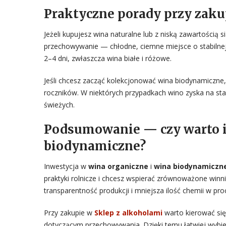
Praktyczne porady przy zak
Jeżeli kupujesz wina naturalne lub z niską zawartością 
przechowywanie — chłodne, ciemne miejsce o stabilnej
2–4 dni, zwłaszcza wina białe i różowe.
Jeśli chcesz zacząć kolekcjonować wina biodynamiczn
roczników. W niektórych przypadkach wino zyska na star
świeżych.
Podsumowanie — czy warto i
biodynamiczne?
Inwestycja w
wina organiczne
i
wina biodynamiczn
praktyki rolnicze i chcesz wspierać zrównoważone win
transparentność produkcji i mniejsza ilość chemii w pro
Przy zakupie w
Sklep z alkoholami
warto kierować się
dotyczącym przechowywania. Dzięki temu łatwiej wybier