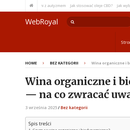
s w pracy z osobami z autyzmem
Jak stosować oleje CBD?
Jak wybrać 
WebRoyal
Str
HOME
BEZ KATEGORII
Wina organiczne i 
Wina organiczne i b
— na co zwracać uw
3 września 2025
/
Bez kategorii
Spis treści