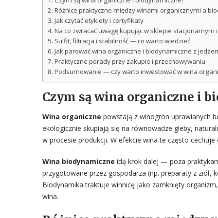
Czym są wina organiczne i biodynamiczne?
Różnice praktyczne między winami organicznymi a b
Jak czytać etykiety i certyfikaty
Na co zwracać uwagę kupując w sklepie stacjonarnym i
Sulfit, filtracja i stabilność — co warto wiedzieć
Jak parować wina organiczne i biodynamiczne z jedze
Praktyczne porady przy zakupie i przechowywaniu
Podsumowanie — czy warto inwestować w wina organi
Czym są wina organiczne i 
Wina organiczne
powstają z winogron uprawianych b
ekologicznie skupiają się na równowadze gleby, natur
w procesie produkcji. W efekcie wina te często cechuje 
Wina biodynamiczne
idą krok dalej — poza praktykam
przygotowane przez gospodarza (np. preparaty z ziół,
Biodynamika traktuje winnicę jako zamknięty organizm,
wina.