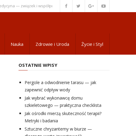
yna — związek i współpraca
Wsparcie psychiczne dla pacjentów z zaćmą
Nauka
Zdrowie i Uroda
Życie i Styl
OSTATNIE WPISY
Pergole a odwodnienie tarasu — jak
zapewnić odpływ wody
Jak wybrać wykonawcę domu
szkieletowego — praktyczna checklista
Jak ośrodki mierzą skuteczność terapii?
Metryki i badania
Sztuczne chryzantemy w biurze —