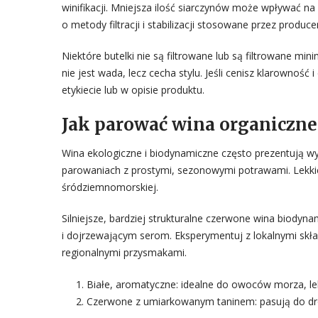
winifikacji. Mniejsza ilość siarczynów może wpływać na
o metody filtracji i stabilizacji stosowane przez produce
Niektóre butelki nie są filtrowane lub są filtrowane m
nie jest wada, lecz cecha stylu. Jeśli cenisz klarowność 
etykiecie lub w opisie produktu.
Jak parować wina organiczne
Wina ekologiczne i biodynamiczne często prezentują wy
parowaniach z prostymi, sezonowymi potrawami. Lekkie, 
śródziemnomorskiej.
Silniejsze, bardziej strukturalne czerwone wina biod
i dojrzewającym serom. Eksperymentuj z lokalnymi skł
regionalnymi przysmakami.
Białe, aromatyczne: idealne do owoców morza, lekk
Czerwone z umiarkowanym taninem: pasują do dro