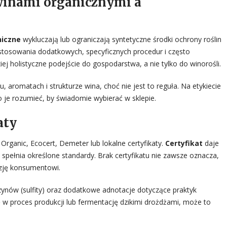
winami organicznymi a
niczne
wykluczają lub ograniczają syntetyczne środki ochrony roślin
osowania dodatkowych, specyficznych procedur i często
iej holistyczne podejście do gospodarstwa, a nie tylko do winorośli.
aromatach i strukturze wina, choć nie jest to reguła. Na etykiecie
 je rozumieć, by świadomie wybierać w sklepie.
aty
Organic, Ecocert, Demeter lub lokalne certyfikaty.
Certyfikat
daje
spełnia określone standardy. Brak certyfikatu nie zawsze oznacza,
cyzję konsumentowi.
czynów (sulfity) oraz dodatkowe adnotacje dotyczące praktyk
ję w proces produkcji lub fermentację dzikimi drożdżami, może to