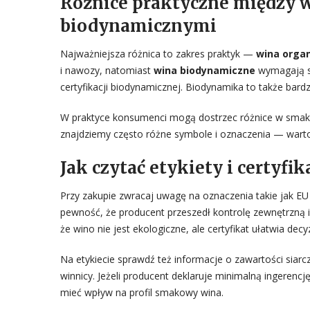
Różnice praktyczne między 
biodynamicznymi
Najważniejsza różnica to zakres praktyk —
wina orga
i nawozy, natomiast
wina biodynamiczne
wymagają st
certyfikacji biodynamicznej. Biodynamika to także bardz
W praktyce konsumenci mogą dostrzec różnice w smaku, 
znajdziemy często różne symbole i oznaczenia — warto
Jak czytać etykiety i certyfik
Przy zakupie zwracaj uwagę na oznaczenia takie jak EU 
pewność, że producent przeszedł kontrolę zewnętrzną i 
że wino nie jest ekologiczne, ale certyfikat ułatwia de
Na etykiecie sprawdź też informacje o zawartości siar
winnicy. Jeżeli producent deklaruje minimalną ingerenc
mieć wpływ na profil smakowy wina.