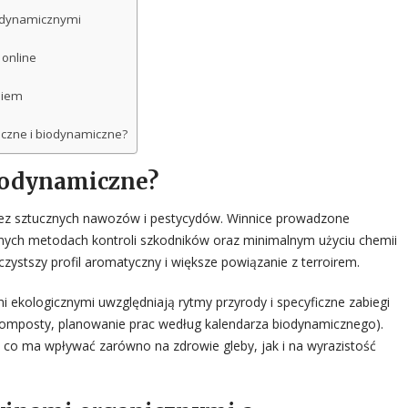
iodynamicznymi
 online
niem
czne i biodynamiczne?
biodynamiczne?
ez sztucznych nawozów i pestycydów. Winnice prowadzone
alnych metodach kontroli szkodników oraz minimalnym użyciu chemii
czystszy profil aromatyczny i większe powiązanie z terroirem.
i ekologicznymi uwzględniają rytmy przyrody i specyficzne zabiegi
 komposty, planowanie prac według kalendarza biodynamicznego).
 co ma wpływać zarówno na zdrowie gleby, jak i na wyrazistość