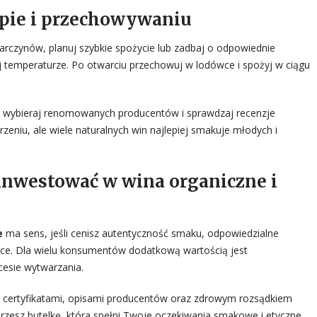
upie i przechowywaniu
siarczynów, planuj szybkie spożycie lub zadbaj o odpowiednie
 temperaturze. Po otwarciu przechowuj w lodówce i spożyj w ciągu
e, wybieraj renomowanych producentów i sprawdzaj recenzje
zeniu, ale wiele naturalnych win najlepiej smakuje młodych i
nwestować w wina organiczne i
e
ma sens, jeśli cenisz autentyczność smaku, odpowiedzialne
nice. Dla wielu konsumentów dodatkową wartością jest
cesie wytwarzania.
 certyfikatami, opisami producentów oraz zdrowym rozsądkiem
zesz butelkę, która spełni Twoje oczekiwania smakowe i etyczne.