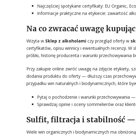
Najczęściej spotykane certyfikaty: EU Organic, E
Informacje praktyczne na etykiecie: zawartość alko
Na co zwracać uwagę kupując
Wizyta w
Sklep z alkoholami
czy przegląd oferty w
sk
certyfikatów, opisu winnicy i ewentualnych recenzji. 
próbki, historię producenta i warunki przechowywania b
Przy zakupie online zwróć uwagę na zdjęcie etykiety, s
dodania produktu do oferty — dłuższy czas przechow
przypadku win naturalnych i biodynamicznych, które bywa
Pytaj o pochodzenie i warunki przechowywania — s
Sprawdzaj opinie i oceny sommelierów oraz klien
Sulfit, filtracja i stabilność 
Wiele win organicznych i biodynamicznych ma obniżon