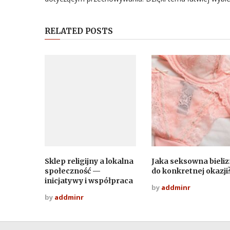
RELATED POSTS
Sklep religijny a lokalna
Jaka seksowna bieli
społeczność —
do konkretnej okazji
inicjatywy i współpraca
by
addminr
by
addminr