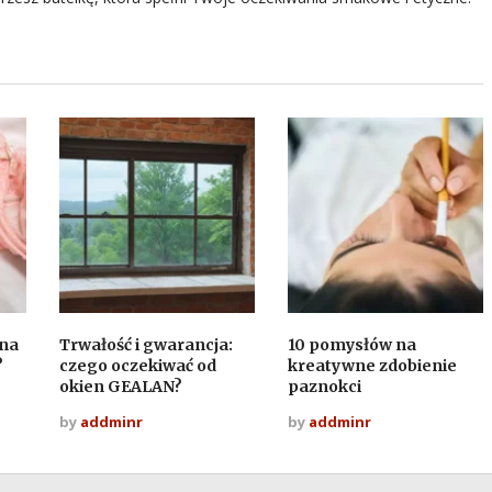
zna
Trwałość i gwarancja:
10 pomysłów na
?
czego oczekiwać od
kreatywne zdobienie
okien GEALAN?
paznokci
by
addminr
by
addminr