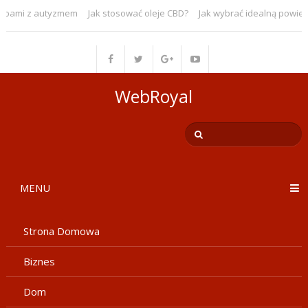
sobami z autyzmem
Jak stosować oleje CBD?
Jak wybrać idealną powier
WebRoyal
MENU
Strona Domowa
Biznes
Dom