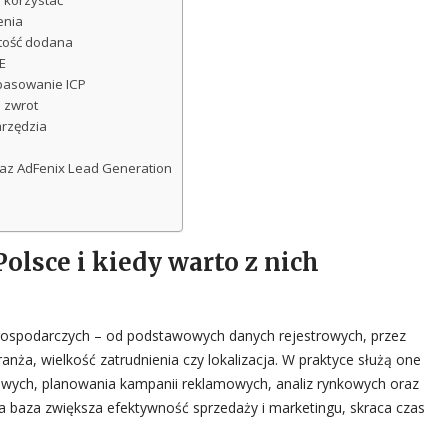
h korzystać
enia
rtość dodana
E
opasowanie ICP
a zwrot
arzędzia
oraz AdFenix Lead Generation
olsce i kiedy warto z nich
 gospodarczych – od podstawowych danych rejestrowych, przez
anża, wielkość zatrudnienia czy lokalizacja. W praktyce służą one
gowych, planowania kampanii reklamowych, analiz rynkowych oraz
a baza zwiększa efektywność sprzedaży i marketingu, skraca czas