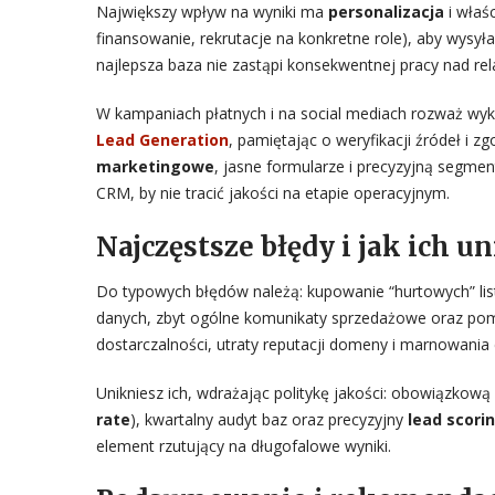
Największy wpływ na wyniki ma
personalizacja
i właś
finansowanie, rekrutacje na konkretne role), aby wysył
najlepsza baza nie zastąpi konsekwentnej pracy nad r
W kampaniach płatnych i na social mediach rozważ wyk
Lead Generation
, pamiętając o weryfikacji źródeł i 
marketingowe
, jasne formularze i precyzyjną segmen
CRM, by nie tracić jakości na etapie operacyjnym.
Najczęstsze błędy i jak ich u
Do typowych błędów należą: kupowanie “hurtowych” li
danych, zbyt ogólne komunikaty sprzedażowe oraz po
dostarczalności, utraty reputacji domeny i marnowania
Unikniesz ich, wdrażając politykę jakości: obowiązkową
rate
), kwartalny audyt baz oraz precyzyjny
lead scori
element rzutujący na długofalowe wyniki.