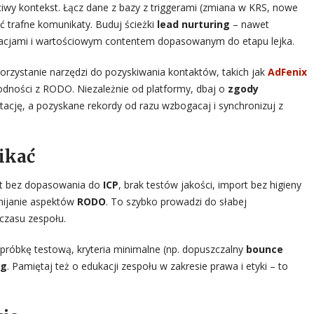
ciwy kontekst. Łącz dane z bazy z triggerami (zmiana w KRS, nowe
ać trafne komunikaty. Buduj ścieżki
lead nurturing
– nawet
elacjami i wartościowym contentem dopasowanym do etapu lejka.
orzystanie narzędzi do pozyskiwania kontaktów, takich jak
AdFenix
zgodności z RODO. Niezależnie od platformy, dbaj o
zgody
tację, a pozyskane rekordy od razu wzbogacaj i synchronizuj z
nikać
st bez dopasowania do
ICP
, brak testów jakości, import bez higieny
mijanie aspektów
RODO
. To szybko prowadzi do słabej
 czasu zespołu.
 próbkę testową, kryteria minimalne (np. dopuszczalny
bounce
ng
. Pamiętaj też o edukacji zespołu w zakresie prawa i etyki – to