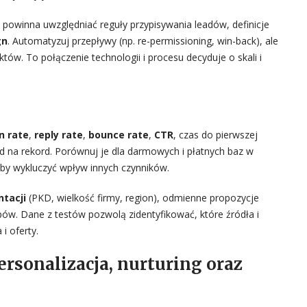
powinna uwzględniać reguły przypisywania leadów, definicje
gn
. Automatyzuj przepływy (np. re-permissioning, win-back), ale
tów. To połączenie technologii i procesu decyduje o skali i
n rate
,
reply rate
,
bounce rate
,
CTR
, czas do pierwszej
d na rekord. Porównuj je dla darmowych i płatnych baz w
aby wykluczyć wpływ innych czynników.
tacji
(PKD, wielkość firmy, region), odmienne propozycje
pów. Dane z testów pozwolą zidentyfikować, które źródła i
i oferty.
ersonalizacja, nurturing oraz