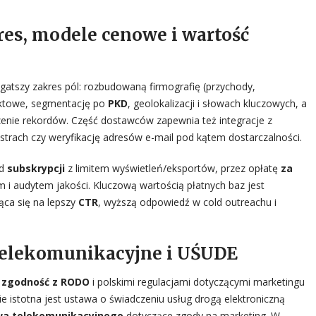
res, modele cenowe i wartość
gatszy zakres pól: rozbudowaną firmografię (przychody,
aktowe, segmentację po
PKD
, geolokalizacji i słowach kluczowych, a
zenie rekordów. Część dostawców zapewnia też integracje z
strach czy weryfikację adresów e-mail pod kątem dostarczalności.
od
subskrypcji
z limitem wyświetleń/eksportów, przez opłatę
za
i audytem jakości. Kluczową wartością płatnych baz jest
ąca się na lepszy
CTR
, wyższą odpowiedź w cold outreachu i
 telekomunikacyjne i UŚUDE
o
zgodność z RODO
i polskimi regulacjami dotyczącymi marketingu
 istotna jest ustawa o świadczeniu usług drogą elektroniczną
wa telekomunikacyjnego
dotyczące zgody na marketing. W