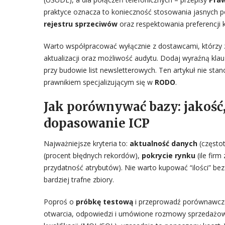
praktyce oznacza to konieczność stosowania jasnych
rejestru sprzeciwów
oraz respektowania preferencji 
Warto współpracować wyłącznie z dostawcami, którzy z
aktualizacji oraz możliwość audytu. Dodaj wyraźną kla
przy budowie list newsletterowych. Ten artykuł nie stan
prawnikiem specjalizującym się w
RODO
.
Jak porównywać bazy: jakość,
dopasowanie ICP
Najważniejsze kryteria to:
aktualność danych
(częstot
(procent błędnych rekordów),
pokrycie rynku
(ile firm
przydatność atrybutów). Nie warto kupować “ilości” bez
bardziej trafne zbiory.
Poproś o
próbkę testową
i przeprowadź porównawcze
otwarcia, odpowiedzi i umówione rozmowy sprzedażowe. 