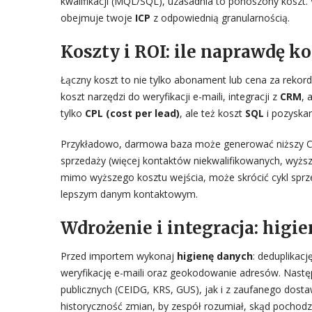
kwalifikacji (MQL/SQL), uzasadnia to ponoszony koszt. 
obejmuje twoje
ICP
z odpowiednią granularnością.
Koszty i ROI: ile naprawdę k
Łączny koszt to nie tylko abonament lub cena za rekor
koszt narzędzi do weryfikacji e-maili, integracji z
CRM
, 
tylko
CPL (cost per lead)
, ale też koszt
SQL
i pozyskan
Przykładowo, darmowa baza może generować niższy CPL
sprzedaży (więcej kontaktów niekwalifikowanych, wyższ
mimo wyższego kosztu wejścia, może skrócić cykl sprz
lepszym danym kontaktowym.
Wdrożenie i integracja: higi
Przed importem wykonaj
higienę danych
: deduplikac
weryfikację e-maili oraz geokodowanie adresów. Nastę
publicznych (CEIDG, KRS, GUS), jak i z zaufanego dost
historyczność zmian, by zespół rozumiał, skąd pochodz