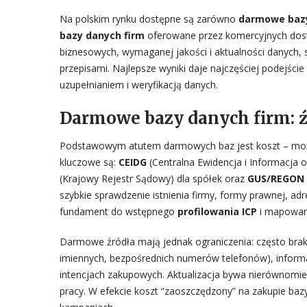
Na polskim rynku dostępne są zarówno
darmowe bazy
bazy danych firm
oferowane przez komercyjnych dost
biznesowych, wymaganej jakości i aktualności danych,
przepisami. Najlepsze wyniki daje najczęściej podejści
uzupełnianiem i weryfikacją danych.
Darmowe bazy danych firm: źr
Podstawowym atutem darmowych baz jest koszt – można
kluczowe są:
CEIDG
(Centralna Ewidencja i Informacja o
(Krajowy Rejestr Sądowy) dla spółek oraz
GUS/REGON
szybkie sprawdzenie istnienia firmy, formy prawnej, adr
fundament do wstępnego
profilowania ICP
i mapowani
Darmowe źródła mają jednak ograniczenia: często bra
imiennych, bezpośrednich numerów telefonów), informac
intencjach zakupowych. Aktualizacja bywa nierównomie
pracy. W efekcie koszt “zaoszczędzony” na zakupie baz