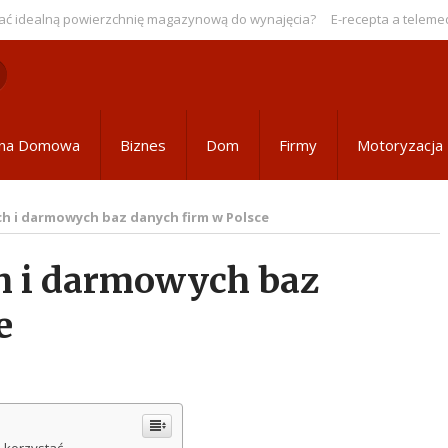
lną powierzchnię magazynową do wynajęcia?
E-recepta a telemedycyna 
ona Domowa
Biznes
Dom
Firmy
Motoryzacja
h i darmowych baz danych firm w Polsce
h i darmowych baz
e