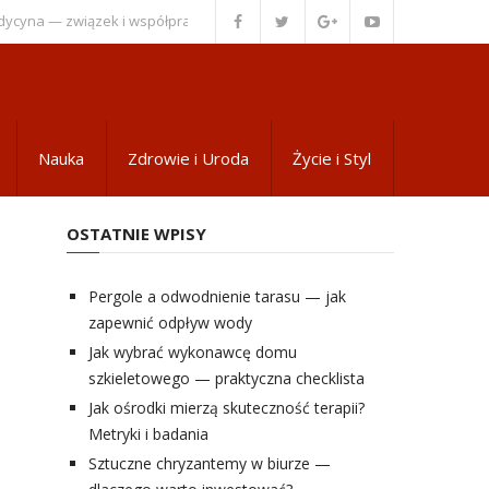
— związek i współpraca
Wsparcie psychiczne dla pacjentów z zaćmą.
Nauka
Zdrowie i Uroda
Życie i Styl
OSTATNIE WPISY
Pergole a odwodnienie tarasu — jak
zapewnić odpływ wody
Jak wybrać wykonawcę domu
szkieletowego — praktyczna checklista
Jak ośrodki mierzą skuteczność terapii?
Metryki i badania
Sztuczne chryzantemy w biurze —