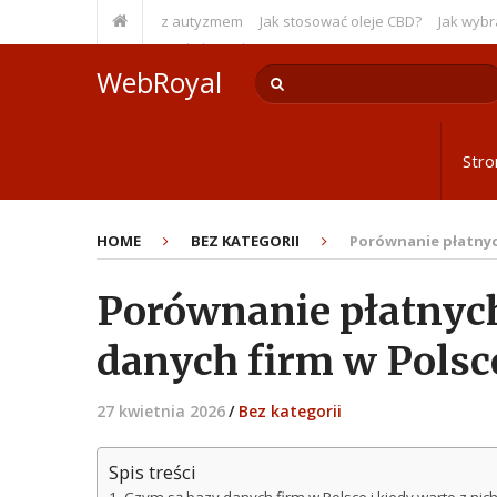
 pracy z osobami z autyzmem
Jak stosować oleje CBD?
Jak wybrać idea
emysłowy: konserwacja i serwis
WebRoyal
Str
HOME
BEZ KATEGORII
Porównanie płatnyc
Porównanie płatnyc
danych firm w Polsc
27 kwietnia 2026
/
Bez kategorii
Spis treści