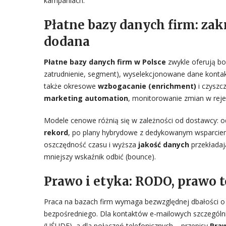
kampaniach.
Płatne bazy danych firm: zak
dodana
Płatne bazy danych firm w Polsce
zwykle oferują bo
zatrudnienie, segment), wyselekcjonowane dane kont
także okresowe
wzbogacanie (enrichment)
i czyszc
marketing automation
, monitorowanie zmian w reje
Modele cenowe różnią się w zależności od dostawcy: 
rekord
, po plany hybrydowe z dedykowanym wsparciem 
oszczędność czasu i wyższa
jakość danych
przekładaj
mniejszy wskaźnik odbić (bounce).
Prawo i etyka: RODO, prawo
Praca na bazach firm wymaga bezwzględnej dbałości 
bezpośredniego. Dla kontaktów e-mailowych szczególnie
(UŚUDE), a dla połączeń telefonicznych – przepisy
Pra