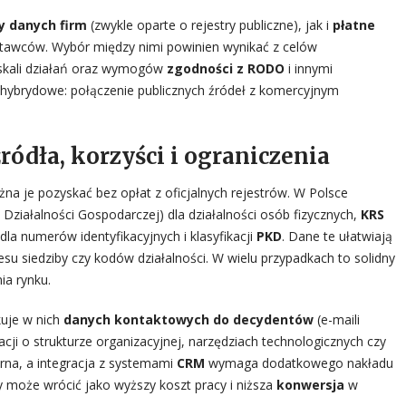
 danych firm
(zwykle oparte o rejestry publiczne), jak i
płatne
awców. Wybór między nimi powinien wynikać z celów
 skali działań oraz wymogów
zgodności z RODO
i innymi
e hybrydowe: połączenie publicznych źródeł z komercyjnym
ódła, korzyści i ograniczenia
 je pozyskać bez opłat z oficjalnych rejestrów. W Polsce
 Działalności Gospodarczej) dla działalności osób fizycznych,
KRS
dla numerów identyfikacyjnych i klasyfikacji
PKD
. Dane te ułatwiają
esu siedziby czy kodów działalności. W wielu przypadkach to solidny
a rynku.
kuje w nich
danych kontaktowych do decydentów
(e-maili
ji o strukturze organizacyjnej, narzędziach technologicznych czy
rna, a integracja z systemami
CRM
wymaga dodatkowego nakładu
y może wrócić jako wyższy koszt pracy i niższa
konwersja
w