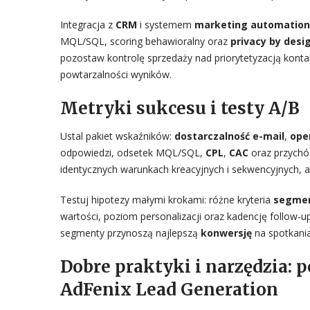
Integracja z
CRM
i systemem
marketing automation
MQL/SQL, scoring behawioralny oraz
privacy by desi
pozostaw kontrolę sprzedaży nad priorytetyzacją kontak
powtarzalności wyników.
Metryki sukcesu i testy A/B
Ustal pakiet wskaźników:
dostarczalność e-mail
,
ope
odpowiedzi, odsetek MQL/SQL,
CPL
,
CAC
oraz przychó
identycznych warunkach kreacyjnych i sekwencyjnych, 
Testuj hipotezy małymi krokami: różne kryteria
segmen
wartości, poziom personalizacji oraz kadencję follow-u
segmenty przynoszą najlepszą
konwersję
na spotkania 
Dobre praktyki i narzędzia: p
AdFenix Lead Generation