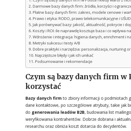
Czym są bazy danych firm w Polsce i kiedy warto z nic
Darmowe bazy danych firm: źródła, korzyści i ogranicz
Płatne bazy danych firm: zakres, modele cenowe i wa
Prawo i etyka: RODO, prawo telekomunikacyjne i UŚUD
Jak porównywać bazy: jakość, aktualność, pokrycie i d
Koszty i ROI: ile naprawdę kosztuje baza i co wpływa n
Wdrożenie i integracja: higiena danych, enrichment i n
Metryki sukcesu i testy A/B
Dobre praktyki i narzędzia: personalizacja, nurturing 
Najczęstsze błędy i jak ich unikać
Podsumowanie i rekomendacje
Czym są bazy danych firm w P
korzystać
Bazy danych firm
to zbiory informacji o podmiotach
dane kontaktowe, po szczegółowe atrybuty, takie jak br
do
generowania leadów B2B
, budowania list mailin
weryfikowania kontrahentów. Dobrze dobrana i aktualn
researchu oraz obniża koszt dotarcia do decydentów.