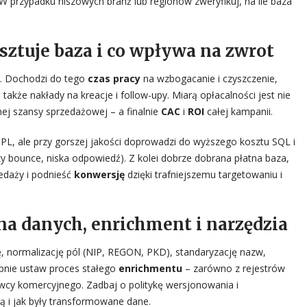
W przypadku niszowych branż lub regionów zweryfikuj, na ile baza
osztuje baza i co wpływa na zwrot
d. Dochodzi do tego
czas pracy
na wzbogacanie i czyszczenie,
a także nakłady na kreacje i follow-upy. Miarą opłacalności jest nie
ej szansy sprzedażowej – a finalnie
CAC
i
ROI
całej kampanii.
, ale przy gorszej jakości doprowadzi do wyższego kosztu SQL i
y bounce, niska odpowiedź). Z kolei dobrze dobrana płatna baza,
edaży i podnieść
konwersję
dzięki trafniejszemu targetowaniu i
ena danych, enrichment i narzędzia
ję, normalizację pól (NIP, REGON, PKD), standaryzację nazw,
pnie ustaw proces stałego
enrichmentu
– zarówno z rejestrów
awcy komercyjnego. Zadbaj o politykę wersjonowania i
ą i jak były transformowane dane.