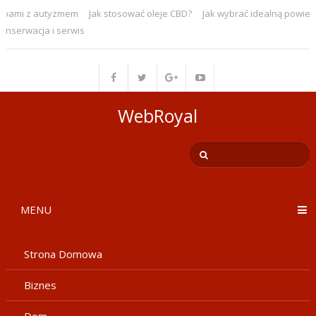
obami z autyzmem
Jak stosować oleje CBD?
Jak wybrać idealną powier
onserwacja i serwis
WebRoyal
MENU
Strona Domowa
Biznes