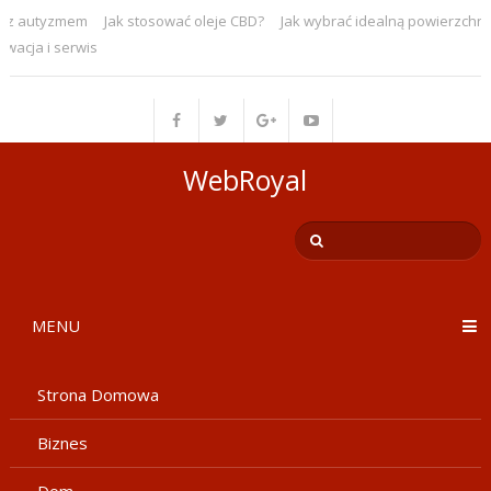
z autyzmem
Jak stosować oleje CBD?
Jak wybrać idealną powierzchnię 
cja i serwis
WebRoyal
MENU
Strona Domowa
Biznes