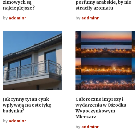
zimowych są
perfumy arabskie, by nie
najcieplejsze?
straciły aromatu
by
addminr
by
addminr
Jak rynny tytan cynk
Całoroczne imprezy i
wpływają na estetykę
wydarzenia w Ośrodku
budynku?
Wypoczynkowym
Mleczarz
by
addminr
by
addminr