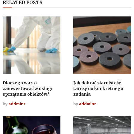
RELATED POSTS
Dlaczego warto
Jak dobrać ziarnistość
zainwestować w usługi
tarczy do konkretnego
sprzątania obiektów?
zadania
by
addminr
by
addminr