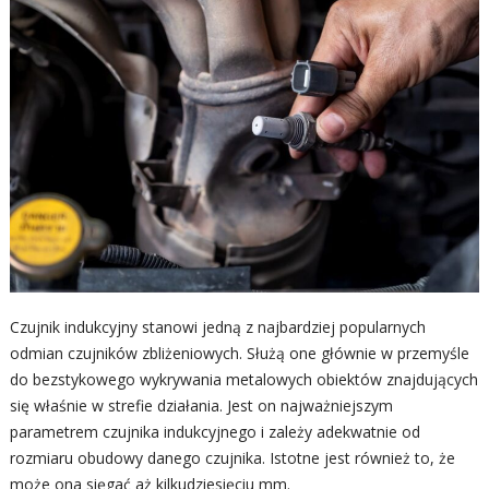
Czujnik indukcyjny stanowi jedną z najbardziej popularnych
odmian czujników zbliżeniowych. Służą one głównie w przemyśle
do bezstykowego wykrywania metalowych obiektów znajdujących
się właśnie w strefie działania. Jest on najważniejszym
parametrem czujnika indukcyjnego i zależy adekwatnie od
rozmiaru obudowy danego czujnika. Istotne jest również to, że
może ona sięgać aż kilkudziesięciu mm.