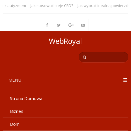
 z autyzmem
Jak stosować oleje CBD?
Jak wybrać idealną powierzchni
WebRoyal
MENU
Strona Domowa
Biznes
Dom