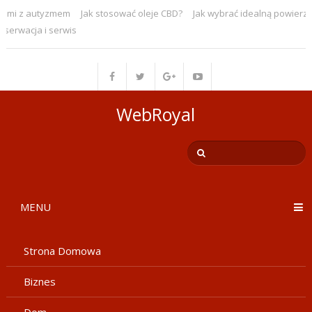
ami z autyzmem
Jak stosować oleje CBD?
Jak wybrać idealną powierzc
erwacja i serwis
WebRoyal
MENU
Strona Domowa
Biznes