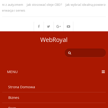
mi z autyzmem
Jak stosować oleje CBD?
Jak wybrać idealną powierzch
rwacja i serwis
WebRoyal
MENU
Strona Domowa
Biznes