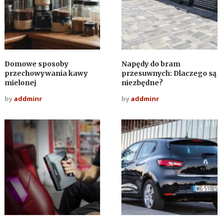
Domowe sposoby
Napędy do bram
przechowywania kawy
przesuwnych: Dlaczego są
mielonej
niezbędne?
by
addminr
by
addminr