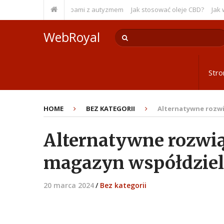
lness w pracy z osobami z autyzmem
Jak stosować oleje CBD?
Jak wybr
WebRoyal
Str
HOME
BEZ KATEGORII
Alternatywne rozwi
Alternatywne rozwią
magazyn współdzie
20 marca 2024
/
Bez kategorii