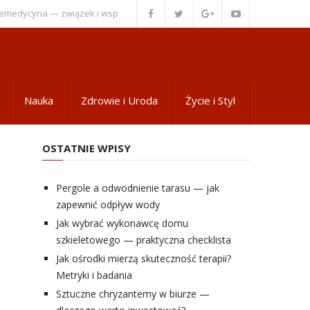
edycyna — związek i współpraca
Wsparcie psychiczne dla pacjentów z z
Nauka
Zdrowie i Uroda
Życie i Styl
OSTATNIE WPISY
Pergole a odwodnienie tarasu — jak
zapewnić odpływ wody
Jak wybrać wykonawcę domu
szkieletowego — praktyczna checklista
Jak ośrodki mierzą skuteczność terapii?
Metryki i badania
Sztuczne chryzantemy w biurze —