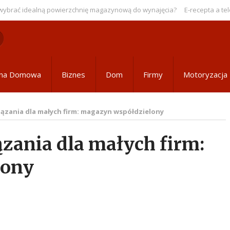
ać idealną powierzchnię magazynową do wynajęcia?
E-recepta a telem
ona Domowa
Biznes
Dom
Firmy
Motoryzacja
ązania dla małych firm: magazyn współdzielony
zania dla małych firm:
lony